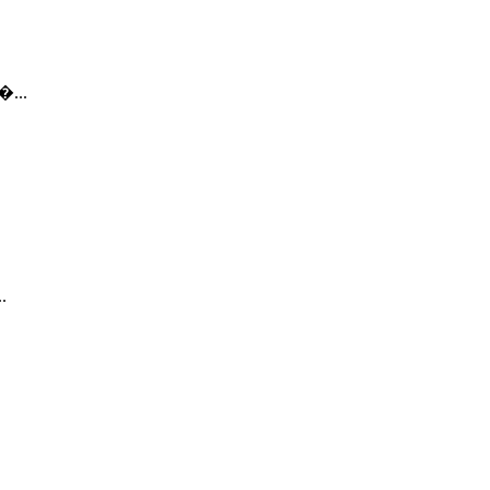
�...
.