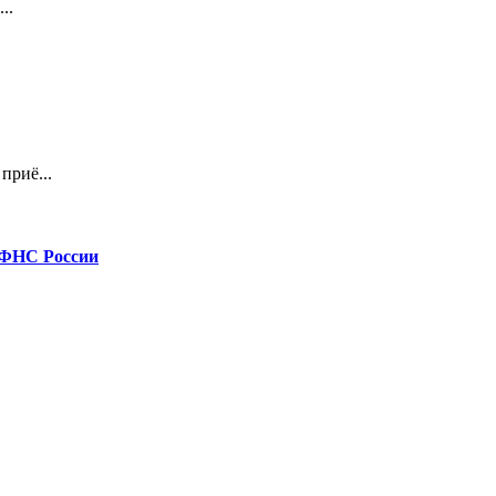
..
риё...
 ФНС России