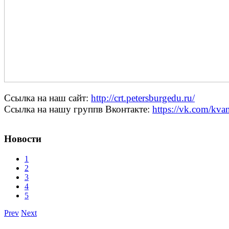
Ссылка на наш сайт:
http://crt.petersburgedu.ru/
Ссылка на нашу группв Вконтакте:
https://vk.com/kva
Новости
1
2
3
4
5
Prev
Next